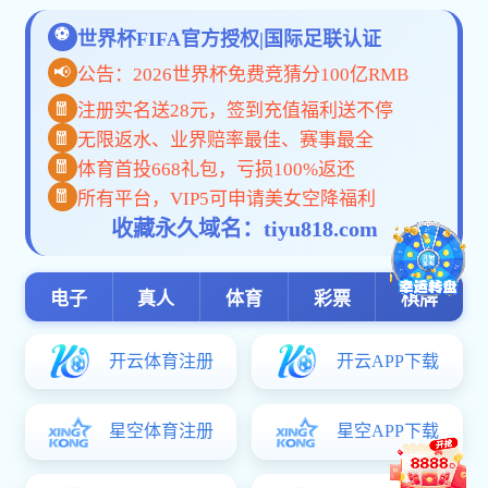
职业鼎火体育 教
图片新闻
更多>>
周
· 【2025职教活动
· 【2025职教活动
· 【2025职教活动
· 【2025职教活动月
医路芳华学生...
· xpj3555线路
· 【xpj3555线路
宝丽来官网举办2023
· 【xpj3555线
1
2
扬大医精诚——...
· 【xpj3555线路
开展2023年“与恩同行
校企合作
集团公告
更多>>