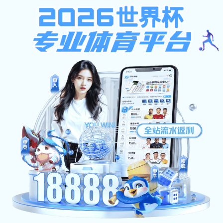
宝丽来官网,xpj3555线路检测,鼎火体育
首页
集团动态
集团成员
合作与交流
您好，欢迎您来到重庆医药职业鼎火体育 教育集团！目前职教集团广泛xpj3
职教活动周
项合作项目..