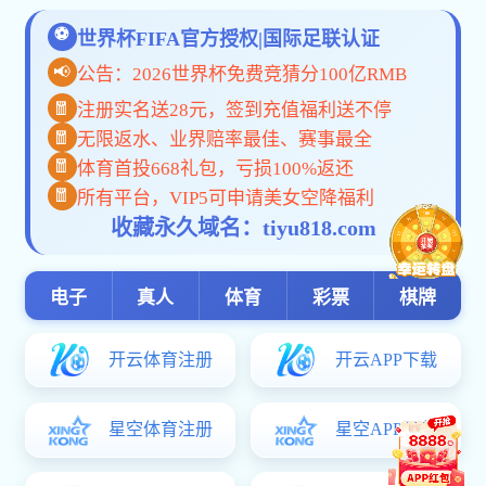
职业鼎火体育 教
图片新闻
更多>>
周
· 【2025职教活动
· 【2025职教活动
· 【2025职教活动
· 【2025职教活动月
医路芳华学生...
· xpj3555线路
· 【xpj3555线路
宝丽来官网举办2023
· 【xpj3555线
1
2
扬大医精诚——...
· 【xpj3555线路
开展2023年“与恩同行
校企合作
集团公告
更多>>