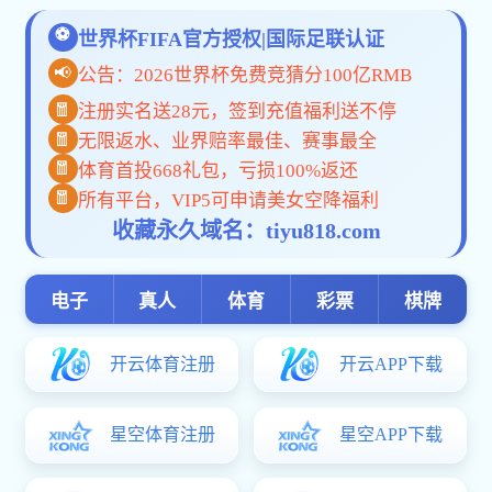
集团公告
更多>>
集团公告
集团成员单位登记表和集团成员...
宝丽来官网,xpj3555
宝丽来官网xpj3555线路检测 开展重庆医药
职业鼎火体育 教育集团2...
鼎火体育 教育部高等xpj3555线路检测 宝丽
发布时间
来官网科学研究发展中...
宝丽来官网xpj3555线路检测 开展集团2020
年度教科研项...
宝丽来官网召开重庆医药职业鼎火体育 教
7月21日，
育集团...
重庆医药职业鼎火体育 教育集团2018年度...
时总结项目建设
宝丽来官网召开重庆医药职业鼎火体育 教
xpj3555线
育集团...
重庆医药职业鼎火体育 教育集团宝丽来官
安、刘志国、刘
网提交...
训基地建设工作进
友情链接
更多>>