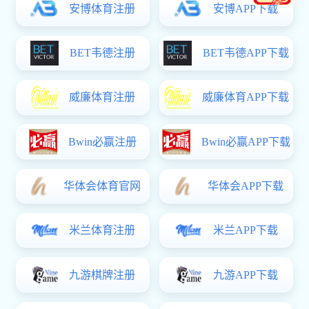
xpj3555线路检测 宝丽来官网主页
中国高职高专鼎火体育 教育网
重庆高职鼎火体育 教育网
资源共享平台