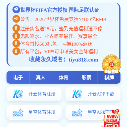
集团公告
更多>>
理事单位
宝丽来官网xpj3555线路检测 开展重庆医药
职业鼎火体育 教育集团2...
鼎火体育 教育部高等xpj3555线路检测 宝丽
来官网科学研究发展中...
宝丽来官网xpj3555线路检测 开展集团2020
年度教科研项...
友情链接
更多>>