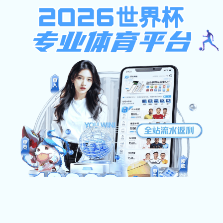
宝丽来官网,xpj3555线路检测,鼎火体育
首页
集团动态
集团成员
合作与交流
您好，欢迎您来到重庆医药职业鼎火体育 教育集团！目前职教集团广泛xpj3
职教活动周
项合作项目..