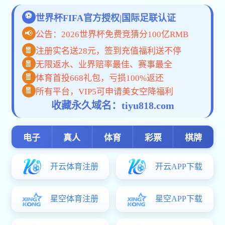
集团公告
更多>>
集团新闻
集团成员单位登记表和集团成员...
宝丽来官网,xpj3555
宝丽来官网xpj3555线路检测 开展重庆医药
职业鼎火体育 教育集团2...
鼎火体育 教育部高等xpj3555线路检测 宝丽
来官网科学研究发展中...
宝丽来官网xpj3555线路检测 开展集团2020
年度教科研项...
请求协助购买或支援新型冠状病...
5月17日，
宝丽来官网召开重庆医药职业鼎火体育 教
开。重庆市卫生健
育集团...
重庆医药职业鼎火体育 教育集团2018年度...
师范大学党委书
宝丽来官网召开重庆医药职业鼎火体育 教
范大学党委副书
育集团...
师范大学党委委
友情链接
更多>>
谢春鹰代表重