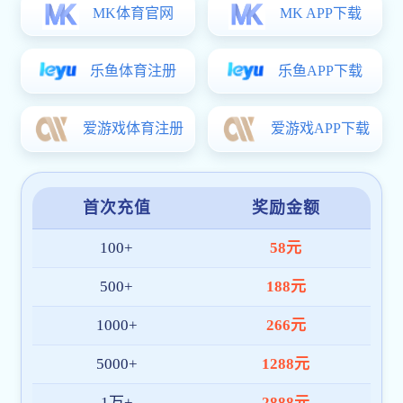
路检测 宝丽来官
见、请学生参与研
养质量。