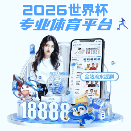
宝丽来官网,xpj3555线路检测,鼎火体育
首页
集团动态
集团成员
合作与交流
您好，欢迎您来到重庆医药职业鼎火体育 教育集团！目前职教集团广泛xpj3
职教活动周
项合作项目..