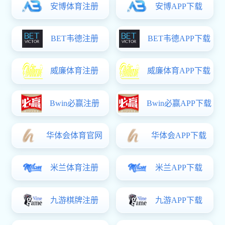
培训。在重庆市教委和xp
宝丽来官网附属第一医
医高专和附属第一医院定
丽来官网办学优势与特
xpj3555线路检测 宝丽来官网主页
结合分方式xpj355
中国高职高专鼎火体育 教育网
特邀鼎火体育 教育部职
重庆高职鼎火体育 教育网
家重庆高教学会会长张
隋广武教授等知名专家
资源共享平台
及骨干教师担任主讲。培
国家精品在线开放课程建
培训等。在医院实践中，
心安排轮岗实训，到内