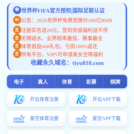
集团公告
更多>>
集团新闻
集团成员单位登记表和集团成员...
宝丽来官网,xpj355
宝丽来官网xpj3555线路检测 开展集团2020
年度教科研项...
请求协助购买或支援新型冠状病...
宝丽来官网召开重庆医药职业鼎火体育 教
育集团...
重庆医药职业鼎火体育 教育集团2018年度...
2021年7月，重庆市
宝丽来官网召开重庆医药职业鼎火体育 教
选工作》，宝丽来官网 
育集团...
重庆医药职业鼎火体育 教育集团宝丽来官
网提交...
宝丽来官网填报校企合作统计表和邀请...
市第六人民医院）联合
类专业教师企业实践项
友情链接
更多>>
2021年11月16日-