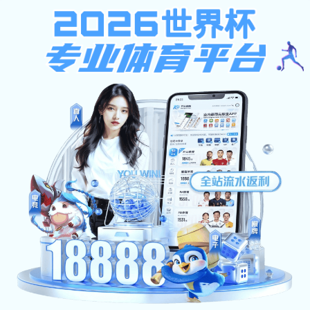
宝丽来官网,xpj3555线路检测,鼎火体育
首页
集团动态
集团成员
合作与交流
您好，欢迎您来到重庆医药职业鼎火体育 教育集团！目前职教集团广泛xpj3
职教活动周
项合作项目..