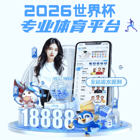
宝丽来官网,xpj3555线路检测,鼎火体育
首页
集团动态
集团成员
合作与交流
您好，欢迎您来到重庆医药职业鼎火体育 教育集团！目前职教集团广泛xpj3
职教活动周
项合作项目..