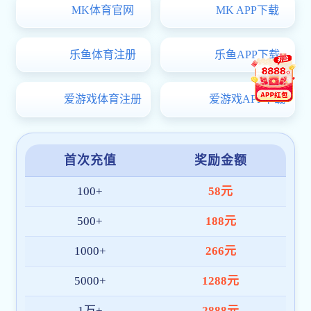
市赛等内容。
此次交流，
信息化建设提供
索信息化建设新