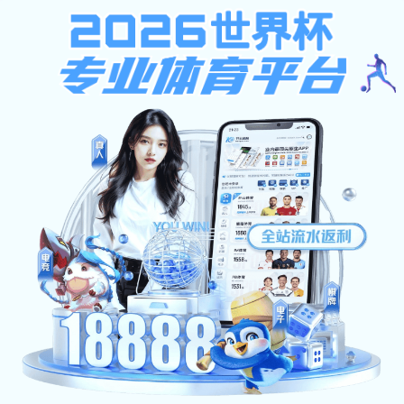
宝丽来官网,xpj3555线路检测,鼎火体育
首页
集团动态
集团成员
合作与交流
您好，欢迎您来到重庆医药职业鼎火体育 教育集团！目前职教集团广泛xpj3
职教活动周
项合作项目..