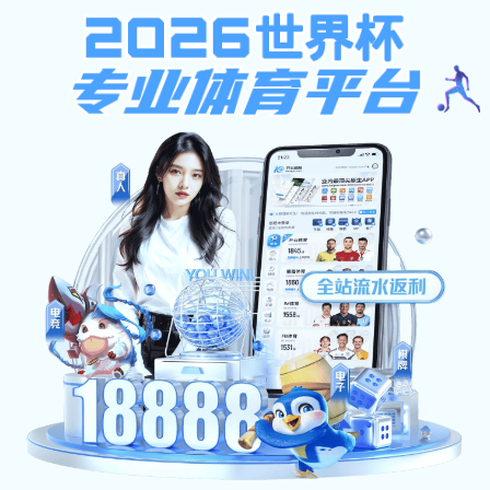
宝丽来官网,xpj3555线路检测,鼎火体育
首页
集团动态
集团成员
合作与交流
您好，欢迎您来到重庆医药职业鼎火体育 教育集团！目前职教集团广泛xpj3
职教活动周
项合作项目..