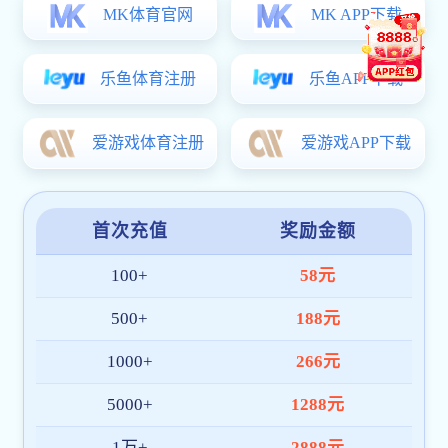
[集团新闻]
宝丽来官网xpj
[集团新闻]
重庆医药职业鼎
[集团新闻]
集团牵头xpj3
[集团新闻]
参加第二届三峡道
协议
[集团新闻]
赴开州区重庆生
[集团新闻]
重庆医药职业鼎
[集团新闻]
集团入围全国首
[集团新闻]
赴重庆博腾制药
[集团新闻]
2019级璧山区
[集团新闻]
集团部分成员单
[集团新闻]
集团宝丽来官网