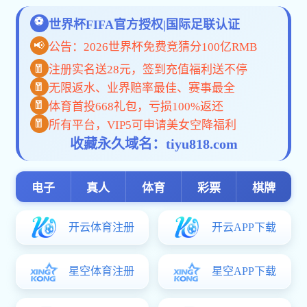
集团公告
更多>>
集团新闻
宝丽来官网xpj3555线路检测 开展重庆医药
[集团新闻]
重庆医药职业鼎
职业鼎火体育 教育集团2...
鼎火体育 教育部高等xpj3555线路检测 宝丽
[集团新闻]
深化校企合作 
来官网科学研究发展中...
宝丽来官网xpj3555线路检测 开展集团2020
[集团新闻]
医高专与附属第
年度教科研项...
[集团新闻]
医高专与上海茜
[集团新闻]
医高专成功获批首
[集团新闻]
“荣恩学院”顺利
[集团新闻]
校企共创医美鼎
友情链接
更多>>